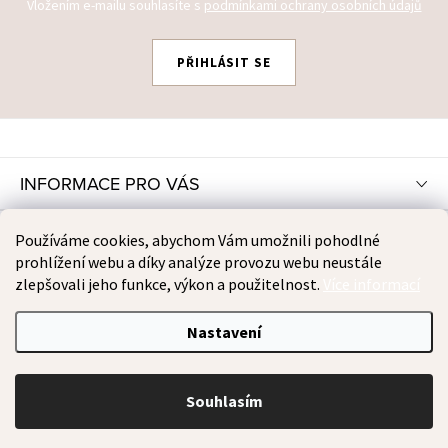
Vložením e-mailu souhlasíte s
podmínkami ochrany osobních údajů
PŘIHLÁSIT SE
Z
Á
P
INFORMACE PRO VÁS
A
T
INSTAGRAM
Používáme cookies, abychom Vám umožnili pohodlné
Í
prohlížení webu a díky analýze provozu webu neustále
zlepšovali jeho funkce, výkon a použitelnost.
Více informací
PŘIJÍMÁME ONLINE PLATBY
Nastavení
Copyright 2026
TOOMOMS
. Všechna práva vyhrazena.
Souhlasím
Vytvořil Shoptet