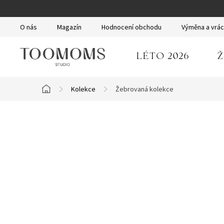
Přejít
na
O nás
Magazín
Hodnocení obchodu
Výměna a vrác
obsah
LÉTO 2026
Ž
Kolekce
Žebrovaná kolekce
Domů