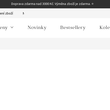
Doprava zdarma nad 3000 Kč. Výměna zboží je zdarma. ⭐
ení zboží
Moje objednávka
Obchodní podmínky
Podmínky
eny
Novinky
Bestsellery
Kole