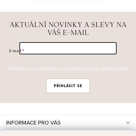
AKTUÁLNÍ NOVINKY A SLEVY NA
VÁŠ E-MAIL
E-mail
Vložením e-mailu souhlasíte s
podmínkami ochrany osobních údajů
PŘIHLÁSIT SE
Z
Á
P
INFORMACE PRO VÁS
A