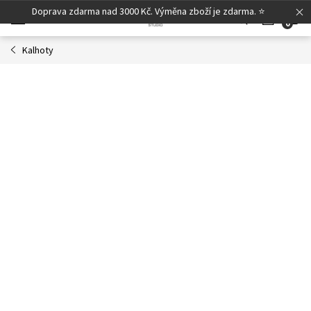
Přejít
Doprava zdarma nad 3000 Kč. Výměna zboží je zdarma. ⭐
N
na
obsah
Kalhoty
K