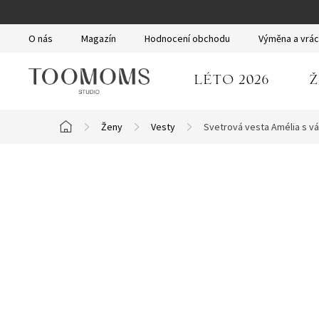
Přejít
na
O nás
Magazín
Hodnocení obchodu
Výměna a vrác
obsah
LÉTO 2026
Ž
Ženy
Vesty
Svetrová vesta Amélia s 
Domů