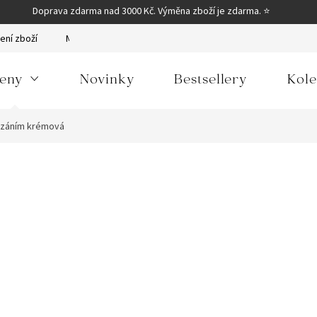
Doprava zdarma nad 3000 Kč. Výměna zboží je zdarma. ⭐
ení zboží
Moje objednávka
Obchodní podmínky
Podmínky
eny
Novinky
Bestsellery
Kole
vázáním krémová