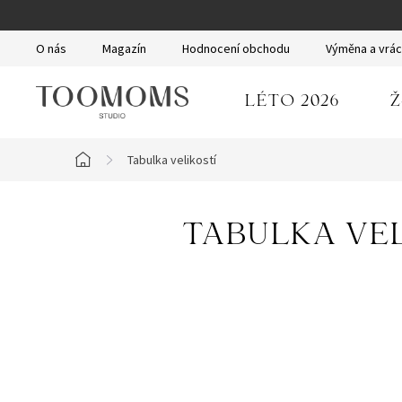
Přejít
na
O nás
Magazín
Hodnocení obchodu
Výměna a vrác
obsah
LÉTO 2026
Ž
Tabulka velikostí
Domů
TABULKA VEL