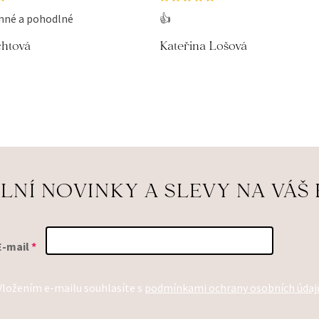
mné a pohodlné
👍
chtová
Kateřina Lošová
LNÍ NOVINKY A SLEVY NA VÁŠ 
E-mail
Vložením e-mailu souhlasíte s
podmínkami ochrany osobních údaj