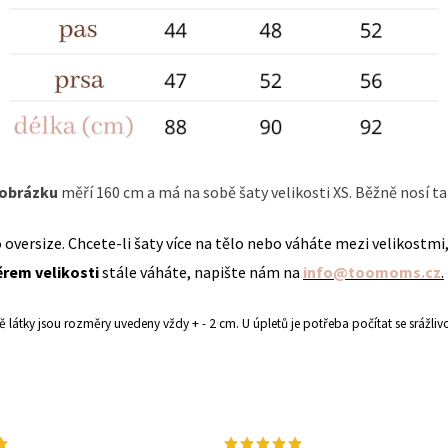
 obrázku
měří 160 cm a má na sobě šaty velikosti XS. Běžně nosí ta
oversize. Chcete-li šaty více na tělo nebo váháte mezi velikostmi
ěrem velikosti
stále váháte, napište nám na
info@toomoms.cz
.
tě látky jsou rozměry uvedeny vždy + - 2 cm.
U úpletů je potřeba počítat se srážliv