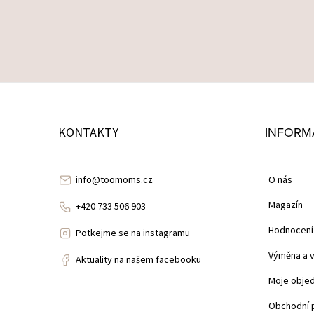
Z
Á
INFORM
KONTAKTY
P
A
info@toomoms.cz
O nás
T
Magazín
+420 733 506 903
Í
Hodnocení
Potkejme se na instagramu
Výměna a v
Aktuality na našem facebooku
Moje obje
Obchodní 