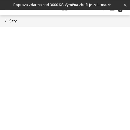
Přejít
Doprava zdarma nad 3000 Kč. Výměna zboží je zdarma. ⭐
N
na
obsah
Šaty
K