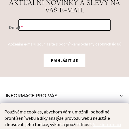
AKTUÁLNÍ NOVINKY A SLEVY NA
VÁŠ E-MAIL
E-mail
Vložením e-mailu souhlasíte s
podmínkami ochrany osobních údajů
PŘIHLÁSIT SE
Z
Á
P
INFORMACE PRO VÁS
A
T
INSTAGRAM
Používáme cookies, abychom Vám umožnili pohodlné
Í
prohlížení webu a díky analýze provozu webu neustále
zlepšovali jeho funkce, výkon a použitelnost.
Více informací