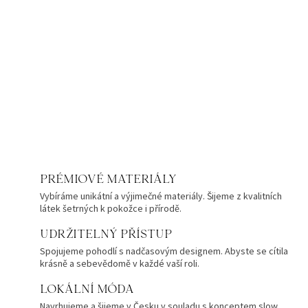
PRÉMIOVÉ MATERIÁLY
Vybíráme unikátní a výjimečné materiály. Šijeme z kvalitních
látek šetrných k pokožce i přírodě.
UDRŽITELNÝ PŘÍSTUP
Spojujeme pohodlí s nadčasovým designem. Abyste se cítila
krásně a sebevědomě v každé vaší roli.
LOKÁLNÍ MÓDA
Navrhujeme a šijeme v Česku v souladu s konceptem slow