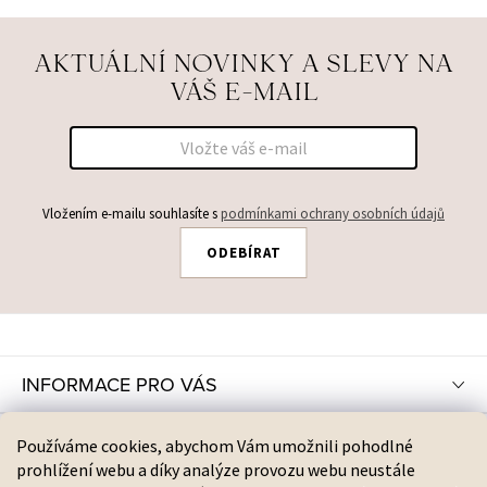
AKTUÁLNÍ NOVINKY A SLEVY NA
VÁŠ E-MAIL
Vložením e-mailu souhlasíte s
podmínkami ochrany osobních údajů
ODEBÍRAT
Z
Á
P
INFORMACE PRO VÁS
A
T
INSTAGRAM
Používáme cookies, abychom Vám umožnili pohodlné
Í
prohlížení webu a díky analýze provozu webu neustále