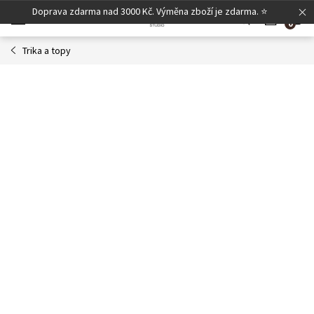
Přejít
Doprava zdarma nad 3000 Kč. Výměna zboží je zdarma. ⭐
N
na
obsah
Trika a topy
K