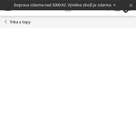
Přejít
Doprava zdarma nad 3000 Kč. Výměna zboží je zdarma. ⭐
N
na
obsah
Trika a topy
K