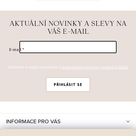
AKTUÁLNÍ NOVINKY A SLEVY NA
VÁŠ E-MAIL
E-mail
Vložením e-mailu souhlasíte s
podmínkami ochrany osobních údajů
PŘIHLÁSIT SE
Z
Á
P
INFORMACE PRO VÁS
A