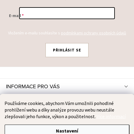
E-mail
Vložením e-mailu souhlasíte s
podmínkami ochrany osobních údajů
PŘIHLÁSIT SE
Z
Á
P
INFORMACE PRO VÁS
A
T
INSTAGRAM
Používáme cookies, abychom Vám umožnili pohodlné
Í
prohlížení webu a díky analýze provozu webu neustále
zlepšovali jeho funkce, výkon a použitelnost.
Více informací
PŘIJÍMÁME ONLINE PLATBY
Nastavení