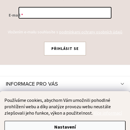
E-mail
Vložením e-mailu souhlasíte s
podmínkami ochrany osobních údajů
PŘIHLÁSIT SE
Z
Á
P
INFORMACE PRO VÁS
A
T
INSTAGRAM
Používáme cookies, abychom Vám umožnili pohodlné
Í
prohlížení webu a díky analýze provozu webu neustále
zlepšovali jeho funkce, výkon a použitelnost.
Více informací
PŘIJÍMÁME ONLINE PLATBY
Nastavení