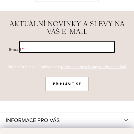
AKTUÁLNÍ NOVINKY A SLEVY NA
VÁŠ E-MAIL
E-mail
Vložením e-mailu souhlasíte s
podmínkami ochrany osobních údajů
PŘIHLÁSIT SE
Z
Á
P
INFORMACE PRO VÁS
A