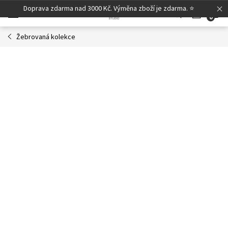
Přejít
Doprava zdarma nad 3000 Kč. Výměna zboží je zdarma. ⭐
N
na
obsah
Žebrovaná kolekce
K