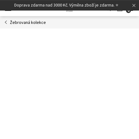
Přejít
Doprava zdarma nad 3000 Kč. Výměna zboží je zdarma. ⭐
N
na
obsah
Žebrovaná kolekce
K