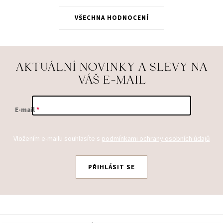
VŠECHNA HODNOCENÍ
AKTUÁLNÍ NOVINKY A SLEVY NA
VÁŠ E-MAIL
E-mail
Vložením e-mailu souhlasíte s
podmínkami ochrany osobních údajů
PŘIHLÁSIT SE
Z
Á