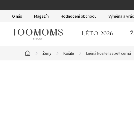
Přejít
na
O nás
Magazín
Hodnocení obchodu
Výměna a vrác
obsah
LÉTO 2026
Ž
Ženy
Košile
Lněná košile Isabell černá
Domů