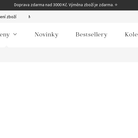
Doprava zdarma nad 3000 Kč. Výměna zboží je zdarma. ⭐
ení zboží
Moje objednávka
Obchodní podmínky
Podmínky
eny
Novinky
Bestsellery
Kole