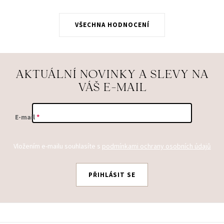
VŠECHNA HODNOCENÍ
AKTUÁLNÍ NOVINKY A SLEVY NA
VÁŠ E-MAIL
E-mail
Vložením e-mailu souhlasíte s
podmínkami ochrany osobních údajů
PŘIHLÁSIT SE
Z
Á