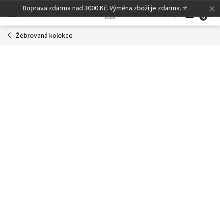
Přejít
Doprava zdarma nad 3000 Kč. Výměna zboží je zdarma. ⭐
N
na
obsah
Žebrovaná kolekce
K