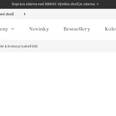
Doprava zdarma nad 3000 Kč. Výměna zboží je zdarma. ⭐
ení zboží
Moje objednávka
Obchodní podmínky
Podmínky
eny
Novinky
Bestsellery
Kole
le & kraťasy) Isabell bílá