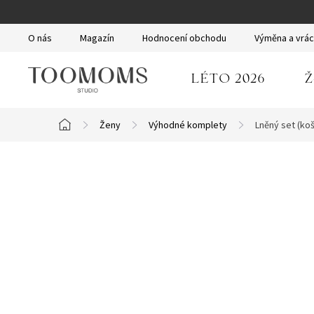
Přejít
na
O nás
Magazín
Hodnocení obchodu
Výměna a vrác
obsah
LÉTO 2026
Ž
Ženy
Výhodné komplety
Lněný set (koši
Domů