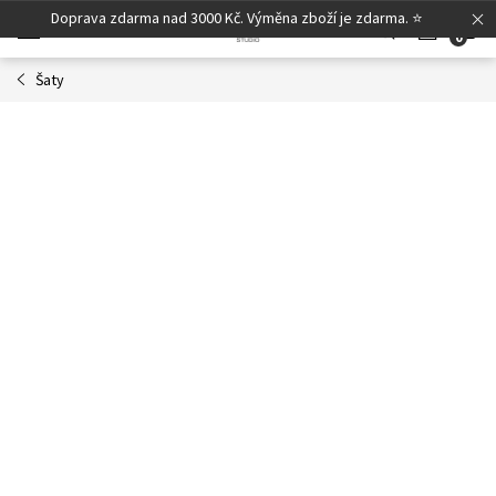
Přejít
Doprava zdarma nad 3000 Kč. Výměna zboží je zdarma. ⭐
N
na
obsah
Šaty
K