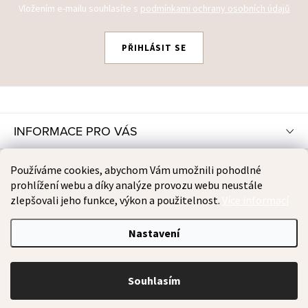
Vložením e-mailu souhlasíte s
podmínkami ochrany osobních údajů
PŘIHLÁSIT SE
Z
Á
P
INFORMACE PRO VÁS
A
T
INSTAGRAM
Používáme cookies, abychom Vám umožnili pohodlné
Í
prohlížení webu a díky analýze provozu webu neustále
zlepšovali jeho funkce, výkon a použitelnost.
Více informací
PŘIJÍMÁME ONLINE PLATBY
Nastavení
Copyright 2026
TOOMOMS
. Všechna práva vyhrazena.
Souhlasím
Vytvořil Shoptet