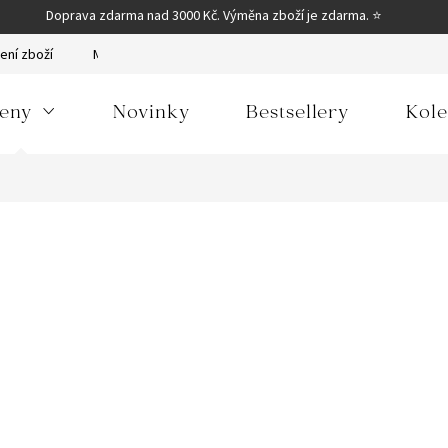
Doprava zdarma nad 3000 Kč. Výměna zboží je zdarma. ⭐
ení zboží
Moje objednávka
Obchodní podmínky
Podmínky
eny
Novinky
Bestsellery
Kole