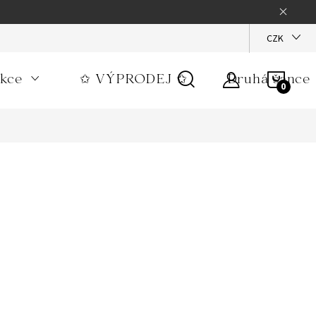
 zpracování osobních údajů
Podmínky užití webu toomoms.cz
CZK
kce
✩ VÝPRODEJ ✩
Druhá šance
NÁKU
KOŠÍ