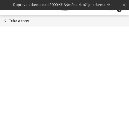
Přejít
Doprava zdarma nad 3000 Kč. Výměna zboží je zdarma. ⭐
N
na
obsah
Trika a topy
K