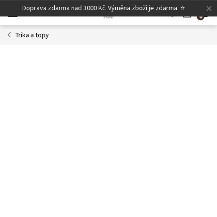
Přejít
Doprava zdarma nad 3000 Kč. Výměna zboží je zdarma. ⭐
N
na
obsah
Trika a topy
K