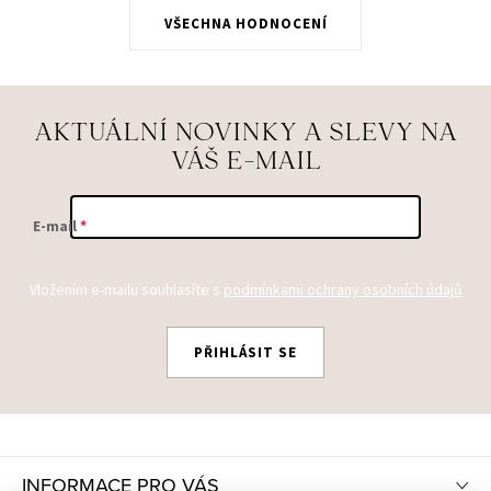
VŠECHNA HODNOCENÍ
AKTUÁLNÍ NOVINKY A SLEVY NA
VÁŠ E-MAIL
E-mail
Vložením e-mailu souhlasíte s
podmínkami ochrany osobních údajů
PŘIHLÁSIT SE
Z
Á
P
INFORMACE PRO VÁS