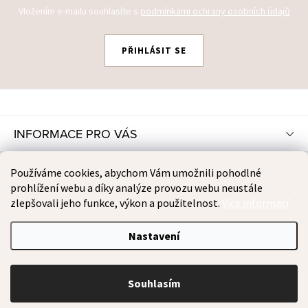
Vložením e-mailu souhlasíte s
podmínkami ochrany osobních údajů
PŘIHLÁSIT SE
Z
Á
P
INFORMACE PRO VÁS
A
T
INSTAGRAM
Používáme cookies, abychom Vám umožnili pohodlné
Í
prohlížení webu a díky analýze provozu webu neustále
zlepšovali jeho funkce, výkon a použitelnost.
Více informací
PŘIJÍMÁME ONLINE PLATBY
Nastavení
Copyright 2026
TOOMOMS
. Všechna práva vyhrazena.
Souhlasím
Vytvořil Shoptet